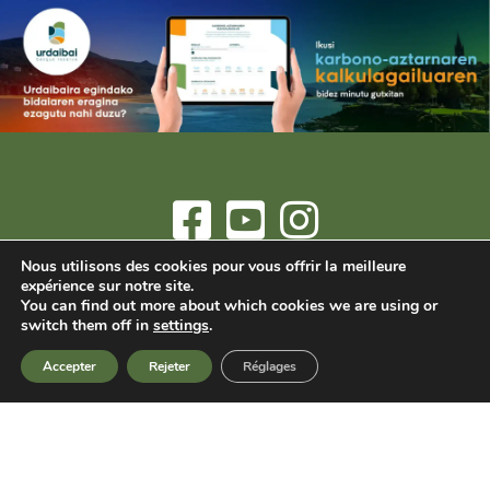
Nous utilisons des cookies pour vous offrir la meilleure
Informations et réservations:
info@arrizurieta.es
ou
(+34) 607
expérience sur notre site.
You can find out more about which cookies we are using or
482700
- Mañu Auzoa 43 - 48370 Bermeo (Bizkaia)
switch them off in
settings
.
Tous les prix incluent la TVA.
Accepter
Rejeter
Réglages
© 2025 Arrizurieta Landetxea. Numéro d'enregistrement
touristique: XBI00072
Avis juridique
-
Politique de confidentialité
-
Politique de cookies