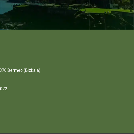
370 Bermeo (Bizkaia)
0072