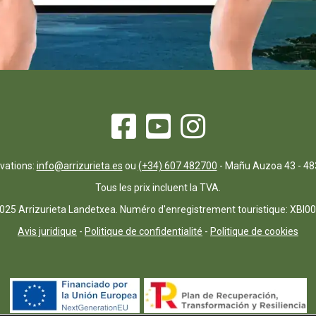
rvations:
info@arrizurieta.es
ou
(+34) 607 482700
- Mañu Auzoa 43 - 48
Tous les prix incluent la TVA.
025 Arrizurieta Landetxea. Numéro d'enregistrement touristique: XBI0
Avis juridique
-
Politique de confidentialité
-
Politique de cookies