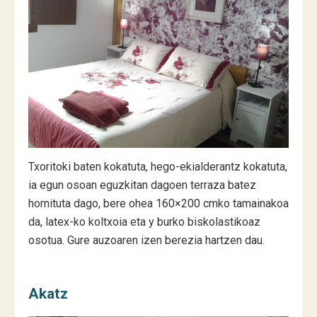
Txoritoki baten kokatuta, hego-ekialderantz kokatuta,
ia egun osoan eguzkitan dagoen terraza batez
hornituta dago, bere ohea 160×200 cmko tamainakoa
da, latex-ko koltxoia eta y burko biskolastikoaz
osotua. Gure auzoaren izen berezia hartzen dau.
Akatz