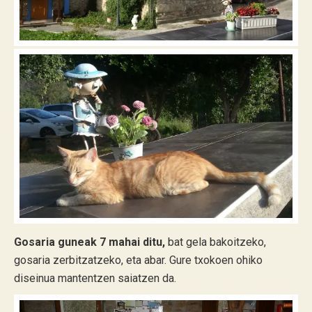
Gosaria guneak 7 mahai ditu,
bat gela bakoitzeko,
gosaria zerbitzatzeko, eta abar. Gure txokoen ohiko
diseinua mantentzen saiatzen da.