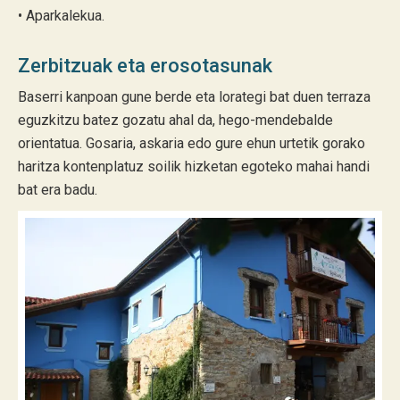
• Aparkalekua.
Zerbitzuak eta erosotasunak
Baserri kanpoan gune berde eta lorategi bat duen terraza
eguzkitzu batez gozatu ahal da, hego-mendebalde
orientatua. Gosaria, askaria edo gure ehun urtetik gorako
haritza kontenplatuz soilik hizketan egoteko mahai handi
bat era badu.