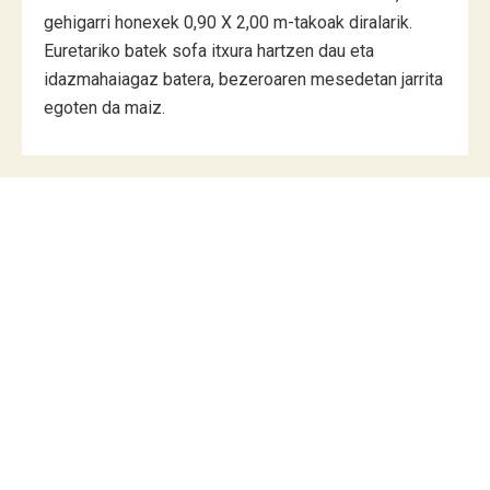
gehigarri honexek 0,90 X 2,00 m-takoak diralarik.
Euretariko batek sofa itxura hartzen dau eta
idazmahaiagaz batera, bezeroaren mesedetan jarrita
egoten da maiz.