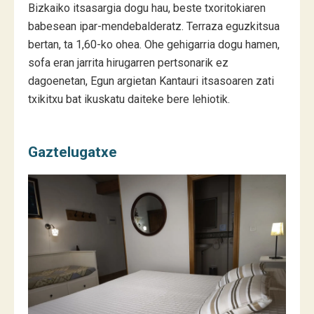
Bizkaiko itsasargia dogu hau, beste txoritokiaren
babesean ipar-mendebalderatz. Terraza eguzkitsua
bertan, ta 1,60-ko ohea. Ohe gehigarria dogu hamen,
sofa eran jarrita hirugarren pertsonarik ez
dagoenetan, Egun argietan Kantauri itsasoaren zati
txikitxu bat ikuskatu daiteke bere lehiotik.
Gaztelugatxe