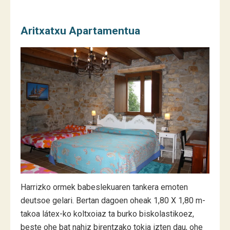
Aritxatxu Apartamentua
Harrizko ormek babeslekuaren tankera emoten
deutsoe gelari. Bertan dagoen oheak 1,80 X 1,80 m-
takoa látex-ko koltxoiaz ta burko biskolastikoez,
beste ohe bat nahiz birentzako tokia izten dau, ohe