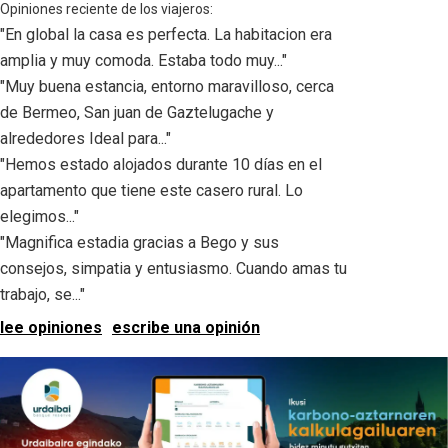
Opiniones reciente de los viajeros:
"En global la casa es perfecta. La habitacion era
amplia y muy comoda. Estaba todo muy..."
"Muy buena estancia, entorno maravilloso, cerca
de Bermeo, San juan de Gaztelugache y
alrededores Ideal para..."
"Hemos estado alojados durante 10 días en el
apartamento que tiene este casero rural. Lo
elegimos..."
"Magnifica estadia gracias a Bego y sus
consejos, simpatia y entusiasmo. Cuando amas tu
trabajo, se..."
lee opiniones
escribe una opinión