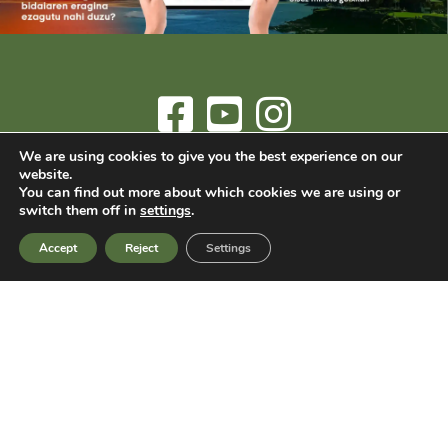
We are using cookies to give you the best experience on our
Informazioa eta erreserbak
info@arrizurieta.es
edo
(+34) 607
website.
You can find out more about which cookies we are using or
482700
- Mañu Auzoa 43 - 48370 Bermeo (Bizkaia)
switch them off in
settings
.
Prezio guztiak BEZ barne.
Accept
Reject
Settings
© 2025 Arrizurieta Landetxea. Erregistro turístico zenbakia:
XBI00072
Legezko oharra
-
Pribatasun politika
-
Cookie politika