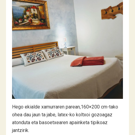
Hego ekialde xamurraren parean,160×200 cm-tako
ohea dau jaun ta jabe, latex-ko koltxoi gozoagaz
atonduta eta basoetxearen apainketa tipikoaz
jantzirik.