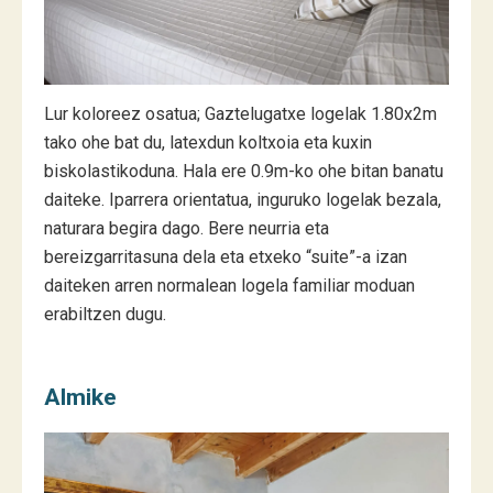
Lur koloreez osatua; Gaztelugatxe logelak 1.80x2m
tako ohe bat du, latexdun koltxoia eta kuxin
biskolastikoduna. Hala ere 0.9m-ko ohe bitan banatu
daiteke. Iparrera orientatua, inguruko logelak bezala,
naturara begira dago. Bere neurria eta
bereizgarritasuna dela eta etxeko “suite”-a izan
daiteken arren normalean logela familiar moduan
erabiltzen dugu.
Almike