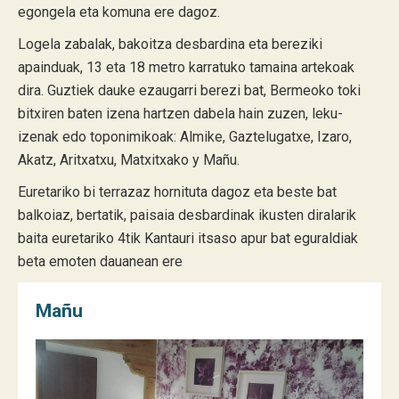
egongela eta komuna ere dagoz.
Logela zabalak, bakoitza desbardina eta bereziki
apainduak, 13 eta 18 metro karratuko tamaina artekoak
dira. Guztiek dauke ezaugarri berezi bat, Bermeoko toki
bitxiren baten izena hartzen dabela hain zuzen, leku-
izenak edo toponimikoak: Almike, Gaztelugatxe, Izaro,
Akatz, Aritxatxu, Matxitxako y Mañu.
Euretariko bi terrazaz hornituta dagoz eta beste bat
balkoiaz, bertatik, paisaia desbardinak ikusten diralarik
baita euretariko 4tik Kantauri itsaso apur bat eguraldiak
beta emoten dauanean ere
Mañu