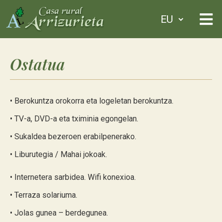
Ostatua
• Berokuntza orokorra eta logeletan berokuntza.
• TV-a, DVD-a eta tximinia egongelan.
• Sukaldea bezeroen erabilpenerako.
• Liburutegia / Mahai jokoak.
• Internetera sarbidea. Wifi konexioa.
• Terraza solariuma.
• Jolas gunea – berdegunea.