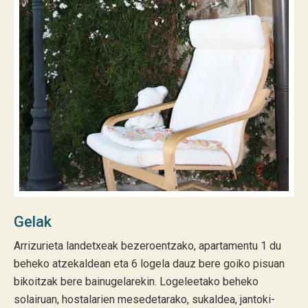
Gelak
Arrizurieta landetxeak bezeroentzako, apartamentu 1 du
beheko atzekaldean eta 6 logela dauz bere goiko pisuan
bikoitzak bere bainugelarekin. Logeleetako beheko
solairuan, hostalarien mesedetarako, sukaldea, jantoki-