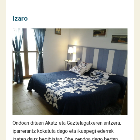
Izaro
Ondoan dituen Akatz eta Gaztelugatxeren antzera,
iparrerantz kokatuta dago eta ikuspegi ederrak
izaten dauz begibistan. Ohe zendoa dago bertan