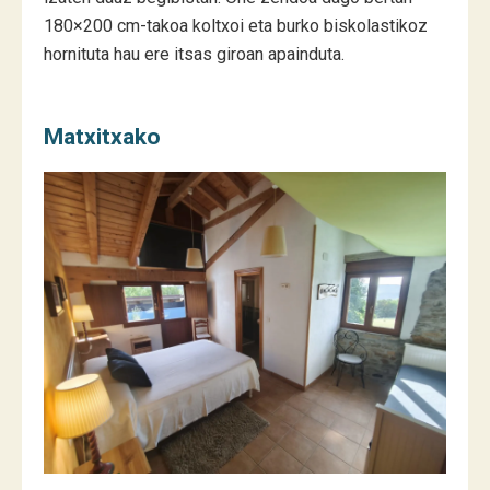
180×200 cm-takoa koltxoi eta burko biskolastikoz
hornituta hau ere itsas giroan apainduta.
Matxitxako