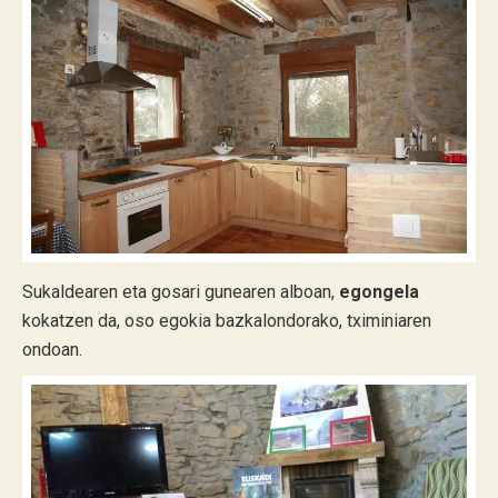
Sukaldearen eta gosari gunearen alboan,
egongela
kokatzen da, oso egokia bazkalondorako, tximiniaren
ondoan.