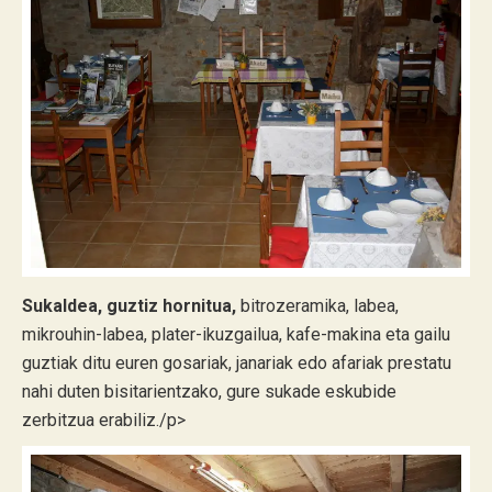
Sukaldea, guztiz hornitua,
bitrozeramika, labea,
mikrouhin-labea, plater-ikuzgailua, kafe-makina eta gailu
guztiak ditu euren gosariak, janariak edo afariak prestatu
nahi duten bisitarientzako, gure sukade eskubide
zerbitzua erabiliz./p>