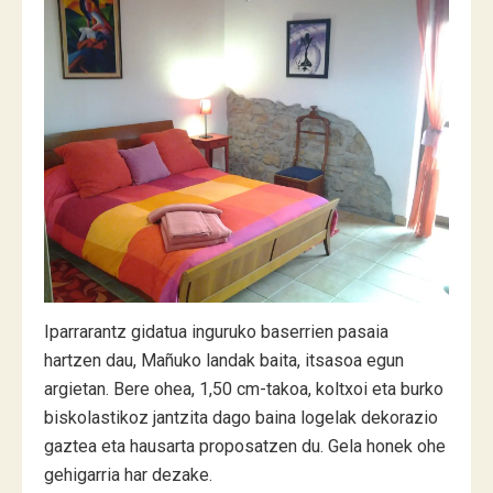
Iparrarantz gidatua inguruko baserrien pasaia
hartzen dau, Mañuko landak baita, itsasoa egun
argietan. Bere ohea, 1,50 cm-takoa, koltxoi eta burko
biskolastikoz jantzita dago baina logelak dekorazio
gaztea eta hausarta proposatzen du. Gela honek ohe
gehigarria har dezake.