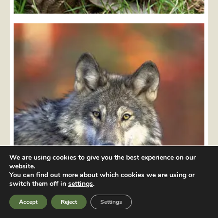
We are using cookies to give you the best experience on our
website.
You can find out more about which cookies we are using or
switch them off in
settings
.
Accept
Reject
Settings