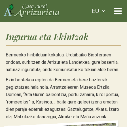
Ingurua eta Ekintzak
Bermeoko hiribilduan kokatua, Urdaibaiko Biosferaren
ondoan, aurkitzen da Arrizurieta Landetxea, gure baserria,
naturaz inguratuta, ondo komunikaturiko tokian alde beran.
Ezin bestekoa egiten da Bermeo eta bere bazterrak
gegiztatzea hala nola, Arrantzalearen Museoa Ertzila
Dorrean, “Aita Guria” baleontzia, portu zaharra, kirol portua,
“rompeolas”-a, Kasinoa,… baita gure geleei izena ematen
dien paraje ederrak ezagutzea: Gaztelugatxe, Akats, Izaro
irla, Matxitxako itsasargia, Almike eta Mañu auzoak.