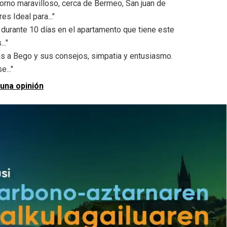
orno maravilloso, cerca de Bermeo, San juan de
s Ideal para..."
durante 10 días en el apartamento que tiene este
.."
as a Bego y sus consejos, simpatia y entusiasmo.
..."
 una opinión