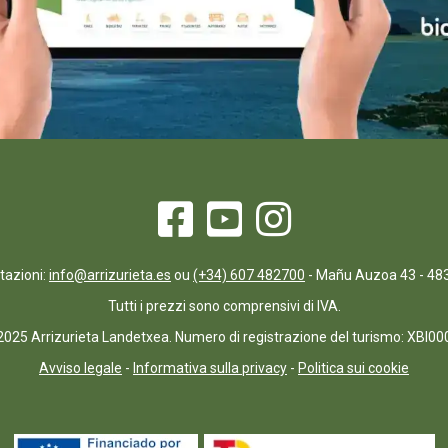
tazioni:
info@arrizurieta.es
ou
(+34) 607 482700
- Mañu Auzoa 43 - 48
Tutti i prezzi sono comprensivi di IVA.
025 Arrizurieta Landetxea. Numero di registrazione del turismo: XBI0
Avviso legale
-
Informativa sulla privacy
-
Politica sui cookie