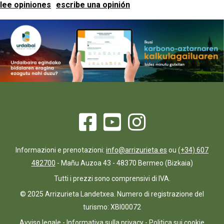
lee opiniones
escribe una opinión
Informazioni e prenotazioni:
info@arrizurieta.es
ou
(+34) 607
482700
- Mañu Auzoa 43 - 48370 Bermeo (Bizkaia)
Tutti i prezzi sono comprensivi di IVA.
© 2025 Arrizurieta Landetxea. Numero di registrazione del
turismo: XBI00072
Avviso legale
-
Informativa sulla privacy
-
Politica sui cookie