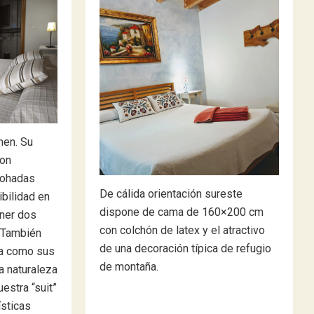
inen. Su
con
mohadas
De cálida orientación sureste
ibilidad en
dispone de cama de 160×200 cm
ner dos
con colchón de latex y el atractivo
 También
de una decoración típica de refugio
uta como sus
de montaña.
a naturaleza
uestra “suit”
ísticas