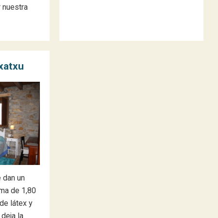
 nuestra
xatxu
e dan un
ma de 1,80
de látex y
deja la