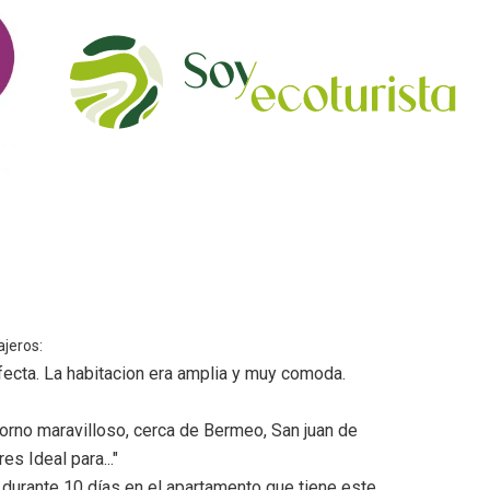
ajeros:
rfecta. La habitacion era amplia y muy comoda.
orno maravilloso, cerca de Bermeo, San juan de
s Ideal para..."
durante 10 días en el apartamento que tiene este