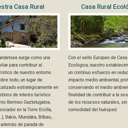
stra Casa Rural
Casa Rural Ecol
Landetxea surge como una
Con el sello Europeo de Casa 
iliar para contribuir al
Ecológica, nuestro estableci
rístico de nuestro entorno
un continuo esfuerzo en reduc
obre todo, un lugar de
impacto medio ambiental, pro
calizado estratégicamente en
conservando el medio ambien
stinos de interés turístico
finalidad de contribuir a la so
mo Bermeo Gaztelugatxe,
de los recursos naturales, sin 
scador en la Torre Ercilla,
comodidad del huésped.
…), Bakio, Mundaka, Bilbao,…
 además de parada de