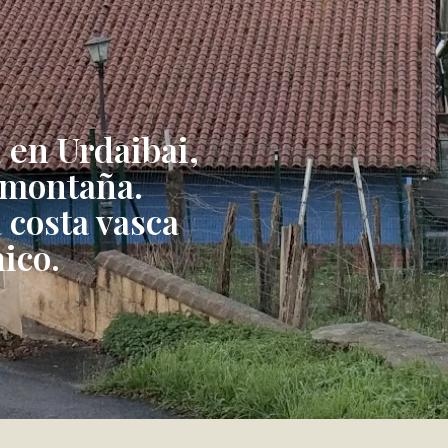
l en Urdaibai,
a montaña.
 costa vasca
ico.