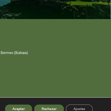
 Bermeo (Bizkaia)
Aceptar
Rechazar
Ajustes