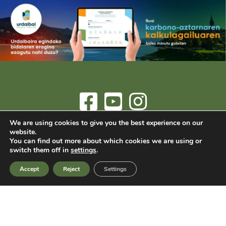
We are using cookies to give you the best experience on our
Information and reservations:
info@arrizurieta.es
or
(+34) 607
website.
You can find out more about which cookies we are using or
482700
- Mañu Auzoa 43 - 48370 Bermeo (Bizkaia)
switch them off in
settings
.
All prices includes VAT.
Accept
Reject
Settings
© 2025 Arrizurieta Landetxea. Tourism Registration Number:
XBI00072
Legal advice
-
Privacy Policy
-
Cookies Policy