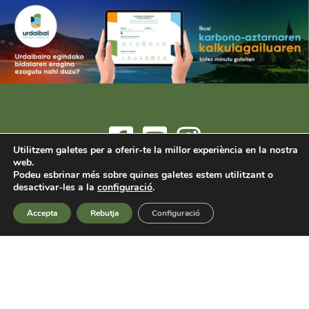
Utilitzem galetes per a oferir-te la millor experiència en la nostra
web.
Podeu esbrinar més sobre quines galetes estem utilitzant o
Informació i reserves:
info@arrizurieta.es
or
(+34) 607 482700
-
desactivar-les a la
configuració
.
Mañu Auzoa 43 - 48370 Bermeo (Bizkaia)
Accepta
Rebutja
Configuració
Tots els preus tenen IVA inclòs.
© 2025 Arrizurieta Landetxea. Nº de registre turístic: XBI00072
Avis legal
-
Politica de privacitat
-
Politica de Cookies